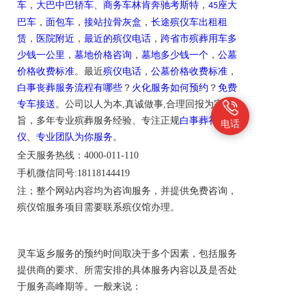
车
，
大巴中巴轿车
、
商务车林肯奔驰考斯特
，
座大
45
巴车
，
面包车
，
接站拉骨灰盒
，
长途殡仪车出租租
赁
，
医院附近
，
最近的殡仪电话
，
跨省市殡葬用车多
少钱一公里
，
墓地价格咨询
，
墓地多少钱一个
，
公墓
价格收费标准
。最近
殡仪电话
，
公墓价格收费标准
，
白事丧葬服务流程有哪些
？
火化服务如何预约
？
免费
专车接送
。公司以人为本,真诚做事,合理回报为宗
旨，多年专业殡葬服务经验、专注正规
白事葬礼礼
电话
仪
、
专业团队为你服务
。
全天服务热线
：4000-011-110
手机微信同号:18118144419
注；
整个网站内容均为咨询服务，并提供免费咨询，
殡仪馆服务项目需要联系殡仪馆办理
。
灵车返乡服务的预约时间取决于多个因素，包括服务
提供商的要求、所需安排的具体服务内容以及是否处
于服务高峰期等。一般来说：