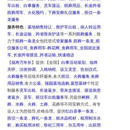
车出租
、
白事服务
、
灵车接运
、
殡葬用品
、
长途跨省
殡葬用车
、
火化预约
，
下葬安葬礼仪服务
，
殡仪一条
龙服务
服务特色
：
墓地销售转让
，
救护车出租
，
病人转运用
车
，
长途运输
，
跨省骨灰护送
等一系列
殡葬服务
，致
力于
殡葬一条龙
全包托管式
管家服务
.
殡葬一条龙
_
殡
仪服务公司
_
丧葬用车
-
葬花网
_
丧葬用车
_
全国就近派
车
_
长途跨省接送
_
跨省运输
_
快速稳达
【
福寿万年长
】提供:【全国】
白事活动策划
、
临终
关怀
、
治丧协调
、
入殓纳棺
、
设立灵堂
、
告别仪式
、
火葬服务
等后续关怀服务,各大
殡仪
、
火葬服务
,
丧葬
用品销售
,各大
公墓
、
陵园墓地选购
,
墓型墓碑
个性定
制服务
灵车出租
、
长途返乡
、
骨灰盒接送
、
接送病患
者返乡
、
灵车
、
殡仪车出租服务
等,另提供
树葬
、
天
葬
、
水葬
、
火葬
、
土葬
、花葬等不同安葬方式，有专
业人士为您指导,价格合理。提供
红白喜事一条龙
，
殡仪一条龙
，
葬礼一条龙
，
租水晶棺材
，
租用制冷冰
柜
，
购买租用冰棺
，
祭祀三周年
，
办五周年
，
出殡用