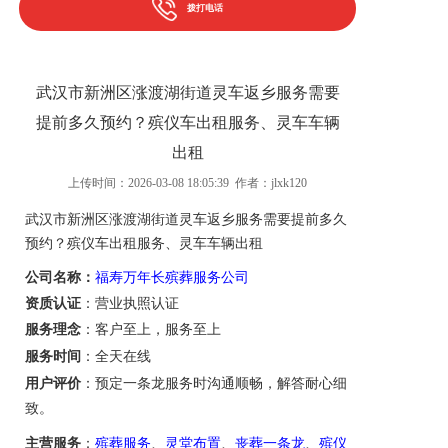
拨打电话
武汉市新洲区涨渡湖街道灵车返乡服务需要
提前多久预约？殡仪车出租服务、灵车车辆
出租
上传时间：2026-03-08 18:05:39 作者：jlxk120
武汉市新洲区涨渡湖街道
灵车返乡服务需要提前多久
预约？
殡仪车出租服务
、
灵车车辆
出租
公司名称：
福寿万年长殡葬服务公司
资质认证
：营业执照认证
服务理念
：客户至上，服务至上
服务时间
：全天在线
用户评价
：
预定
一条龙服务
时
沟通顺畅，解答耐心细
致。
主营服务
：
殡葬服务
、
灵堂布置
、
丧葬一条龙
、
殡仪