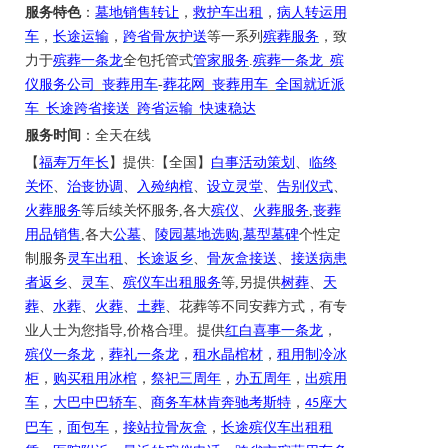
服务特色
：
墓地销售转让
，
救护车出租
，
病人转运用
车
，
长途运输
，
跨省骨灰护送
等一系列
殡葬服务
，致
力于
殡葬一条龙
全包托管式
管家服务
.
殡葬一条龙
_
殡
仪服务公司
_
丧葬用车
-
葬花网
_
丧葬用车
_
全国就近派
车
_
长途跨省接送
_
跨省运输
_
快速稳达
服务时间
：全天在线
【
福寿万年长
】提供
:【全国】
白事活动策划
、
临终
关怀
、
治丧协调
、
入殓纳棺
、
设立灵堂
、
告别仪式
、
火葬服务
等后续关怀服务
,各大
殡仪
、
火葬服务
,
丧葬
用品销售
,各大
公墓
、
陵园墓地选购
,
墓型墓碑
个性定
制服务
灵车出租
、
长途返乡
、
骨灰盒接送
、
接送病患
者返乡
、
灵车
、
殡仪车出租服务
等
,另提供
树葬
、
天
葬
、
水葬
、
火葬
、
土葬
、花葬等不同安葬方式，有专
业人士为您指导
,价格合理。提供
红白喜事一条龙
，
殡仪一条龙
，
葬礼一条龙
，
租水晶棺材
，
租用制冷冰
柜
，
购买租用冰棺
，
祭祀三周年
，
办五周年
，
出殡用
车
，
大巴中巴轿车
、
商务车林肯奔驰考斯特
，
座大
45
巴车
，
面包车
，
接站拉骨灰盒
，
长途殡仪车出租租