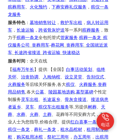
殡葬用车
、
火化预约
，
下葬安葬礼仪服务
，
殡仪一条
龙服务
服务特色
：
墓地销售转让
，
救护车出租
，
病人转运用
车
，
长途运输
，
跨省骨灰护送
等一系列
殡葬服务
，致
力于
殡葬一条龙
全包托管式
管家服务
.
殡葬一条龙
_
殡
仪服务公司
_
丧葬用车
-
葬花网
_
丧葬用车
_
全国就近派
车
_
长途跨省接送
_
跨省运输
_
快速稳达
服务时间
：全天在线
【
福寿万年长
】提供
:【全国】
白事活动策划
、
临终
关怀
、
治丧协调
、
入殓纳棺
、
设立灵堂
、
告别仪式
、
火葬服务
等后续关怀服务
,各大
殡仪
、
火葬服务
,
丧葬
用品销售
,各大
公墓
、
陵园墓地选购
,
墓型墓碑
个性定
制服务
灵车出租
、
长途返乡
、
骨灰盒接送
、
接送病患
者返乡
、
灵车
、
殡仪车出租服务
等
,另提供
树葬
、
天
葬
、
水葬
、
火葬
、
土葬
、花葬等不同安葬方式，有专
业人士为您指导
,价格合理。提供
红白喜事一条龙
，
电话
殡仪一条龙
，
葬礼一条龙
，
租水晶棺材
，
租用制冷冰
柜
，
购买租用冰棺
，
祭祀三周年
，
办五周年
，
出殡用