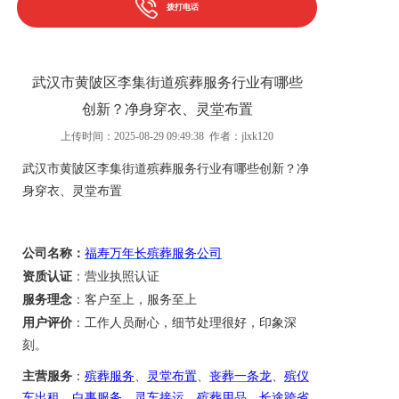
拨打电话
武汉市黄陂区李集街道殡葬服务行业有哪些
创新？净身穿衣、灵堂布置
上传时间：2025-08-29 09:49:38 作者：jlxk120
武汉市黄陂区李集街道
殡葬服务行业有哪些创新？净
身穿衣
、
灵堂布置
公司名称：
福寿万年长殡葬服务公司
资质认证
：营业执照认证
服务理念
：客户至上，服务至上
用户评价
：
工作人员耐心，细节处理很好，印象深
刻。
主营服务
：
殡葬服务
、
灵堂布置
、
丧葬一条龙
、
殡仪
车出租
、
白事服务
、
灵车接运
、
殡葬用品
、
长途跨省