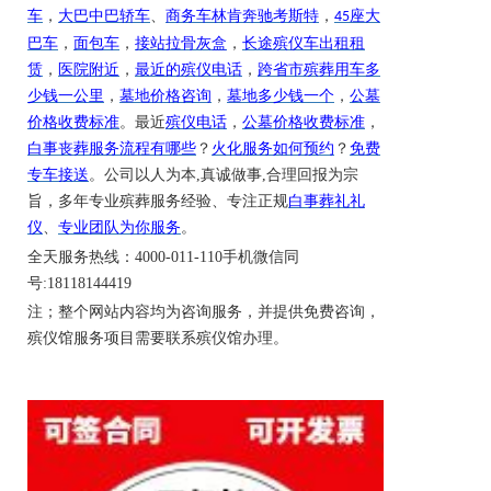
车
，
大巴中巴轿车
、
商务车林肯奔驰考斯特
，
座大
45
巴车
，
面包车
，
接站拉骨灰盒
，
长途殡仪车出租租
赁
，
医院附近
，
最近的殡仪电话
，
跨省市殡葬用车多
少钱一公里
，
墓地价格咨询
，
墓地多少钱一个
，
公墓
价格收费标准
。最近
殡仪电话
，
公墓价格收费标准
，
白事丧葬服务流程有哪些
？
火化服务如何预约
？
免费
专车接送
。公司以人为本
,真诚做事,合理回报为宗
旨，多年专业殡葬服务经验、专注正规
白事葬礼礼
仪
、
专业团队为你服务
。
全天服务热线
：
4000-011-110
手机微信同
号
:18118144419
注；
整个网站内容均为咨询服务，并提供免费咨询，
殡仪馆服务项目需要联系殡仪馆办理
。