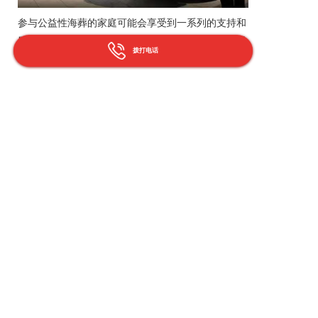
参与公益性海葬的家庭可能会享受到一系列的支持和
服务，包括但不限于：处理、骨灰装运、海上仪式组
拨打电话
织等。有的地方还会在特定时间组织集体海葬活动，
这不仅能提高海葬的社会认知度，还能够让参与者感
受到来自社区的关怀和支持。此外，一些地区为了鼓
励这种绿色殡葬方式，会对选择海葬的家庭给予一定
的补贴或奖励措施。
总之，公益性海葬是一项体现社会人文关怀与环保理
念相结合的服务，对于推动殡葬习俗向更加环保、可
持续方向发展具有重要意义。
武汉市黄陂区前川街道
海葬有公益性的吗？
灵车
异地
运送
、
水葬服务