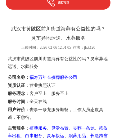
拨打电话
武汉市黄陂区前川街道海葬有公益性的吗？
灵车异地运送、水葬服务
上传时间：2026-02-06 12:01:05 作者：jlxk120
武汉市黄陂区前川街道
海葬有公益性的吗？
灵车
异地
运送
、
水葬服务
公司名称：
福寿万年长殡葬服务公司
资质认证
：营业执照认证
服务理念
：客户至上，服务至上
服务时间
：全天在线
用户评价
：丧事一条龙服务
顺畅，
工作人员态度真
诚，不敷衍。
主营服务
：
殡葬服务
、
灵堂布置
、
丧葬一条龙
、
殡仪
车出租
、
白事服务
、
灵车接运
、
殡葬用品
、
长途跨省