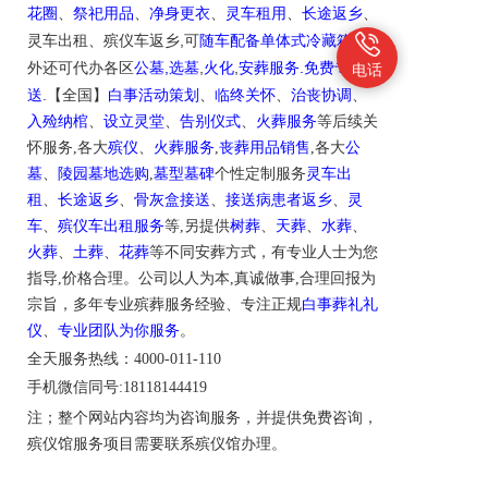
花圈
、
祭祀用品
、
净身更衣
、
灵车租用
、
长途返乡
、
,
.
灵车出租
、
殡仪车
返乡
可
随车配备单体式冷藏箱
另
,
,
,
.
外还可代办各区
公墓
选墓
火化
安葬服务
免费专车接
电话
.
送
【全国】
白事活动策划
、
临终关怀
、
治丧协调
、
入殓纳棺
、
设立灵堂
、
告别仪式
、
火葬服务
等后续关
怀服务,各大
殡仪
、
火葬服务
,
丧葬用品销售
,各大
公
墓
、
陵园墓地选购
,
墓型墓碑
个性定制服务
灵车出
租
、
长途返乡
、
骨灰盒接送
、
接送病患者返乡
、
灵
车
、
殡仪车出租服务
等,另提供
树葬
、
天葬
、
水葬
、
火葬
、
土葬
、
花葬
等不同安葬方式，有专业人士为您
指导,价格合理。公司以人为本,真诚做事,合理回报为
宗旨，多年专业殡葬服务经验、专注正规
白事葬礼礼
仪
、
专业团队为你服务
。
全天服务热线：4000-011-110
手机微信同号:18118144419
注；整个网站内容均为咨询服务，并提供免费咨询，
殡仪馆服务项目需要联系殡仪馆办理。