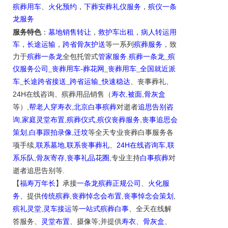
殡葬用车
、
火化预约
，
下葬安葬礼仪服务
，
殡仪一条
龙服务
服务特色
：
墓地销售转让
，
救护车出租
，
病人转运用
车
，
长途运输
，
跨省骨灰护送
等一系列
殡葬服务
，致
力于
殡葬一条龙
全包托管式
管家服务
.
殡葬一条龙
_
殡
仪服务公司
_
丧葬用车
-
葬花网
_
丧葬用车
_
全国就近派
车
_
长途跨省接送
_
跨省运输
_
快速稳达
、
丧事葬礼
、
24H
,
,
在线咨询
、
殡葬
用品销售
（
寿衣
被面
骨灰盒
,
,
等）
帮老人穿寿衣
北京白事殡葬
对逝者
追思告别咨
,
,
,
,
询
家庭灵堂布置
殡葬仪式
殡仪丧葬服务
丧事追思会
,
,
策划
白事跟拍录像
迁坟
等
全天
专业丧葬白事服务
各
,
,
24H
,
项手续
联系墓地
联系丧事葬礼
、
在线咨询车
联
,
,
,
系乐队
骨灰寄存
丧事礼品花圈
专业主持
白事殡葬
对
.
逝者追思告别等
【
福寿万年长
】
承接
一条龙殡葬正规公司
、
火化服
,
,
,
务
、提供
传统殡葬
丧葬悼念会布置
丧事悼念会策划
,
殡礼灵堂
灵车接运
等
一站式殡葬白事
、
全天在线解
;
答服务
、
灵堂布置
、摄像等
并提供
寿衣
、
骨灰盒
、