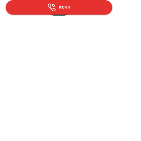
拨打电话
综上所述，的
殡仪车
接运和
殡仪车
冷藏等服务需要提
前预定，以确保服务的及时性和专业性。同时，家属
还可以选择殡葬服务一条龙服务和寿衣零售批发服
务，以满足逝者去世后的各项需求。
武汉市江岸区丹水池街道
殡葬服务
收费如何
？
殡葬服
务一条龙
、
灵车接送