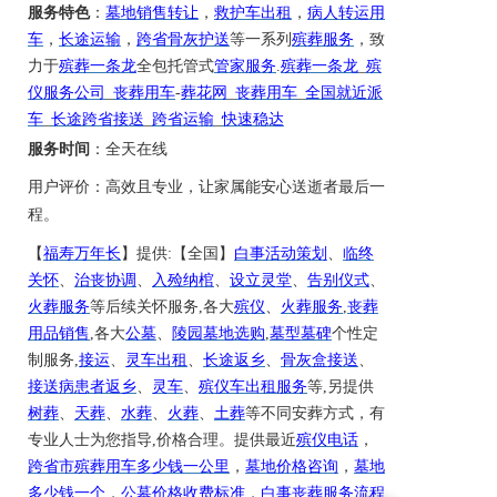
服务特色
：
墓地销售转让
，
救护车出租
，
病人转运用
车
，
长途运输
，
跨省骨灰护送
等一系列
殡葬服务
，致
力于
殡葬一条龙
全包托管式
管家服务
.
殡葬一条龙
_
殡
仪服务公司
_
丧葬用车
-
葬花网
_
丧葬用车
_
全国就近派
车
_
长途跨省接送
_
跨省运输
_
快速稳达
服务时间
：
全天在线
用户评价：
高效且专业，让
家属
能安心
送逝者最后一
程
。
【
福寿万年长
】提供
:【全国】
白事活动策划
、
临终
关怀
、
治丧协调
、
入殓纳棺
、
设立灵堂
、
告别仪式
、
火葬服务
等后续关怀服务
,各大
殡仪
、
火葬服务
,
丧葬
用品销售
,各大
公墓
、
陵园墓地选购
,
墓型墓碑
个性定
制服务
,
接运
、
灵车出租
、
长途返乡
、
骨灰盒接送
、
接送病患者返乡
、
灵车
、
殡仪车出租服务
等
,另提供
树葬
、
天葬
、
水葬
、
火葬
、
土葬
等不同安葬方式，有
专业人士为您指导
,价格合理。提供
最近
殡仪电话
，
跨省市
殡葬用车
多少钱一公里
，
墓地价格咨询
，
墓地
多少钱一个
，
公墓价格收费标准
，
白事丧葬服务流程