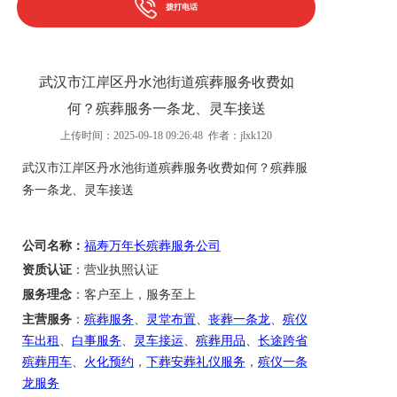
拨打电话
武汉市江岸区丹水池街道殡葬服务收费如
何？殡葬服务一条龙、灵车接送
上传时间：2025-09-18 09:26:48 作者：jlxk120
武汉市江岸区丹水池街道
殡葬服务收费如何
？
殡葬服
务一条龙
、灵车接送
公司名称：
福寿万年长殡葬服务公司
资质认证
：营业执照认证
服务理念
：客户至上，服务至上
主营服务
：
殡葬服务
、
灵堂布置
、
丧葬一条龙
、
殡仪
车出租
、
白事服务
、
灵车接运
、
殡葬用品
、
长途跨省
殡葬用车
、
火化预约
，
下葬安葬礼仪服务
，
殡仪一条
龙服务