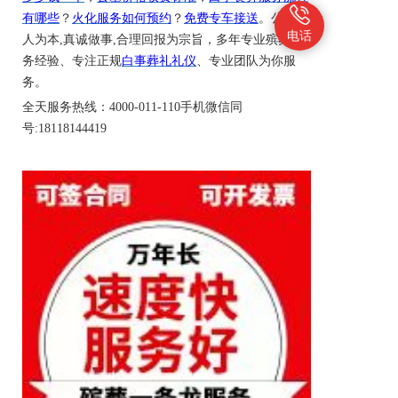
有哪些
？
火化服务如何预约
？
免费专车接送
。公司以
电话
人为本
,真诚做事,合理回报为宗旨，多年专业殡葬服
务经验、专注正规
白事葬礼礼仪
、专业团队为你服
务。
全天
服务热线：
4000-011-110
手机微信同
号
:18118144419